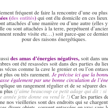
alement fréquent de faire la rencontre d’une ou plus
ées (
des entités
)
qui ont élu domicile en ces lieux
ont attachées d’une manière ou d’une autre (elles 
lle ou sont attachées à la terre, perpétuent d’anci
ennent rendre visite etc…) soit parce-que ce dernie
pour des raisons énergétiques.
des amas d’énergies négatives,
aussi
soit dans u
bres ont été resassées soit dans des parties du lie
s vécus comme la cave le grenier et ou l’on entass
Je précise ici que la bonn
nt plus ou très rarement.
passe également par une bonne circulation de l’éne
implique un rangement régulier et de se séparer des
(j’aime beaucoup ce petit adage qui dit : si t
ou plus
e année jette donne ou vend le !)
Car les parties d
e nos vieilleries sont des endroits qui se chargent
es divers objets, souvent entassées en vrac sans l