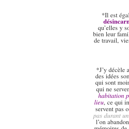
*Il est ég
désincarn
qu’elles y s
bien leur fami
de travail, vi
*J’y décèle 
des idées som
qui sont moin
qui ne serve
habitation 
lieu
, ce qui 
servent pas 
pas durant un
l’on abandonn
mémoires de c