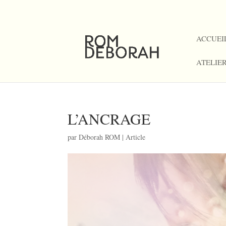
06 09 24 36 35
ACCUEI
ATELIE
L’ANCRAGE
par
Déborah ROM
|
Article