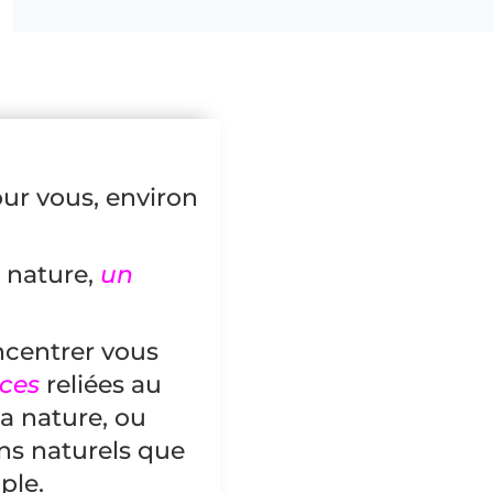
ur vous, environ
e nature,
un
ncentrer vous
nces
reliées au
la nature, ou
ns naturels que
ple.