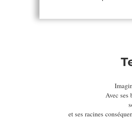
T
Imagi
Avec ses b
s
et ses racines conséquen