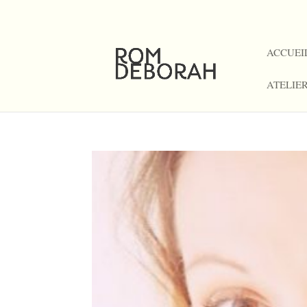
06 09 24 36 35
ACCUEI
ATELIE